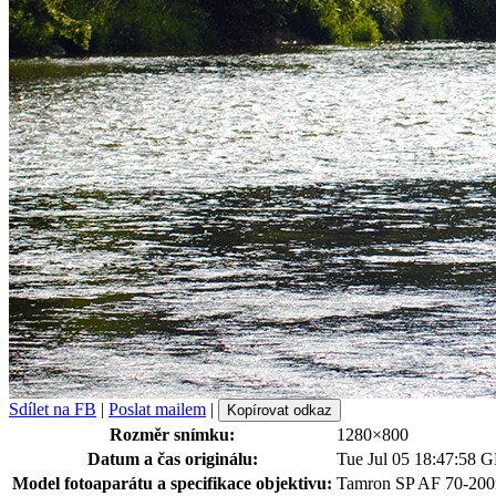
Sdílet na FB
|
Poslat mailem
|
Kopírovat odkaz
Rozměr snímku:
1280×800
Datum a čas originálu:
Tue Jul 05 18:47:58 
Model fotoaparátu a specifikace objektivu:
Tamron SP AF 70-200