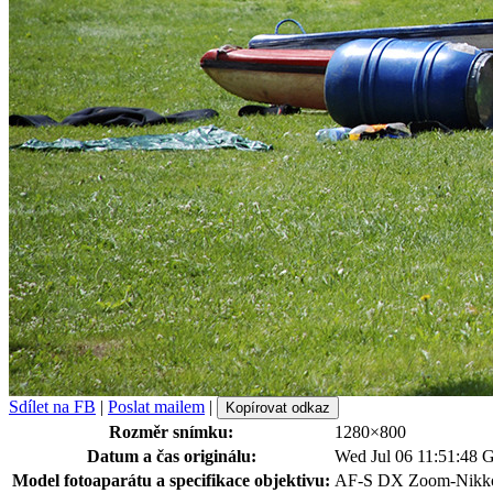
Sdílet na FB
|
Poslat mailem
|
Kopírovat odkaz
Rozměr snímku:
1280×800
Datum a čas originálu:
Wed Jul 06 11:51:48
Model fotoaparátu a specifikace objektivu:
AF-S DX Zoom-Nikko