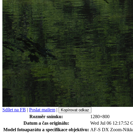
Sdílet na FB
|
Poslat mailem
|
Kopírovat odkaz
Rozměr snímku:
1280×800
Datum a čas originálu:
Wed Jul 06 12:17:52
Model fotoaparátu a specifikace objektivu:
AF-S DX Zoom-Nikko