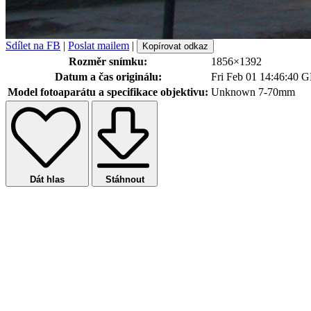
Sdílet na FB
|
Poslat mailem
|
Kopírovat odkaz
Rozměr snímku:
1856×1392
Datum a čas originálu:
Fri Feb 01 14:46:40
Model fotoaparátu a specifikace objektivu:
Unknown 7-70mm
Dát hlas
Stáhnout